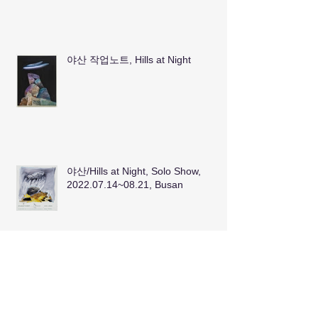
야산 작업노트, Hills at Night
야산/Hills at Night, Solo Show,
2022.07.14~08.21, Busan
Engaging in GMoMA Collection